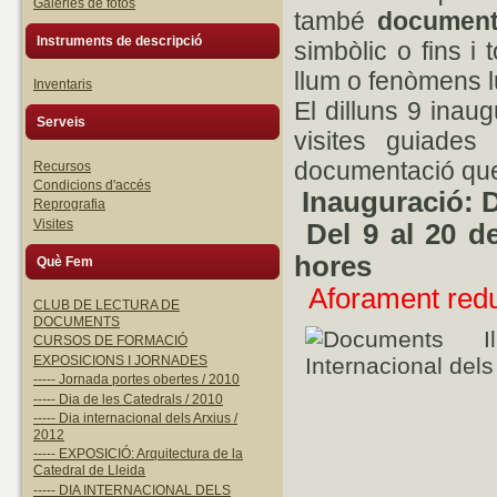
Galeries de fotos
també
document
Instruments de descripció
simbòlic o fins i
llum o fenòmens l
Inventaris
El dilluns 9 ina
Serveis
visites guiades
documentació que
Recursos
Condicions d'accés
Inauguració:
D
Reprografia
Visites
Del 9 al 20 d
hores
Què Fem
Aforament redu
CLUB DE LECTURA DE
DOCUMENTS
CURSOS DE FORMACIÓ
EXPOSICIONS I JORNADES
----- Jornada portes obertes / 2010
----- Dia de les Catedrals / 2010
----- Dia internacional dels Arxius /
2012
----- EXPOSICIÓ: Arquitectura de la
Catedral de Lleida
----- DIA INTERNACIONAL DELS