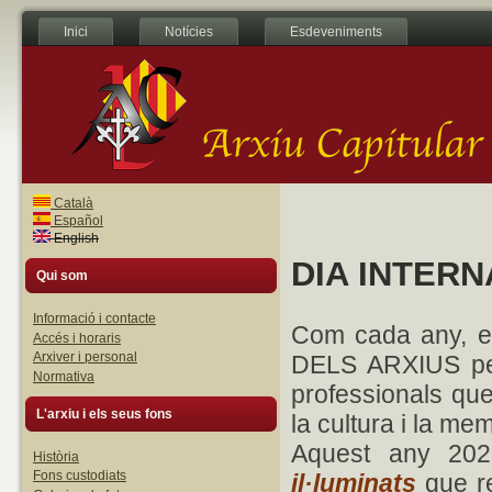
Inici
Notícies
Esdeveniments
Català
Español
English
DIA INTERN
Qui som
Informació i contacte
Com cada any, e
Accés i horaris
Arxiver i personal
DELS ARXIUS per r
Normativa
professionals que
L'arxiu i els seus fons
la cultura i la mem
Aquest any 202
Història
Fons custodiats
il·luminats
que r