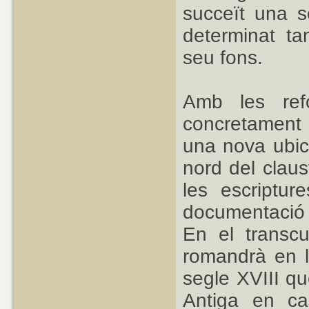
succeït una s
determinat ta
seu fons.
Amb les ref
concretament 
una nova ubica
nord del claus
les escriptur
documentació c
En el transcu
romandrà en l
segle XVIII q
Antiga en cas