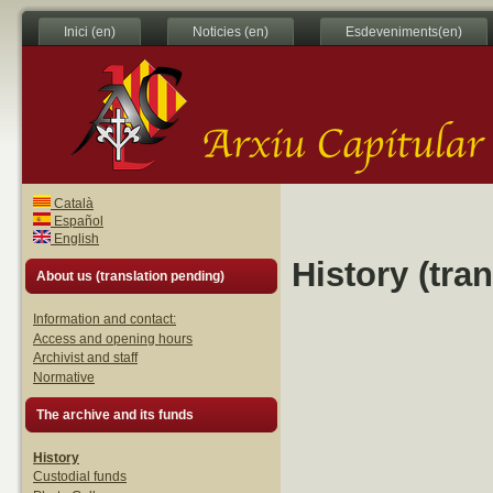
Inici (en)
Noticies (en)
Esdeveniments(en)
Català
Español
English
History (tra
About us (translation pending)
Information and contact:
Access and opening hours
Archivist and staff
Normative
The archive and its funds
History
Custodial funds