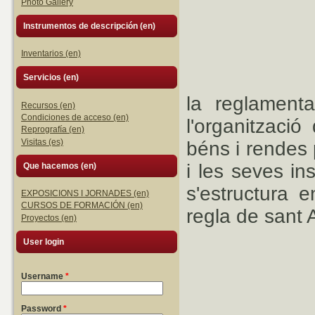
Photo Gallery
Instrumentos de descripción (en)
Inventarios (en)
Servicios (en)
la reglamenta
Recursos (en)
Condiciones de acceso (en)
l'organització
Reprografía (en)
Visitas (es)
béns i rendes 
i les seves ins
Que hacemos (en)
s'estructura 
EXPOSICIONS I JORNADES (en)
CURSOS DE FORMACIÓN (en)
regla de sant 
Proyectos (en)
User login
Username
*
Password
*