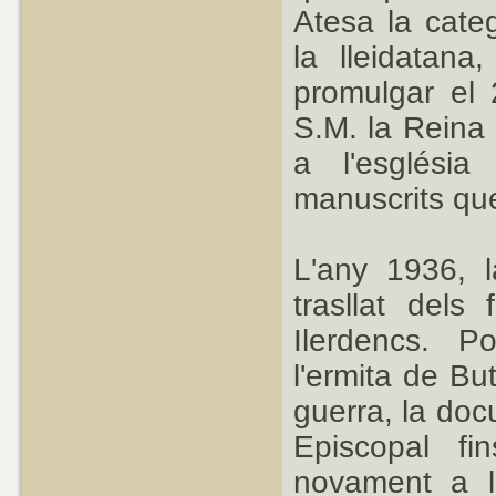
Atesa la cate
la lleidatana
promulgar el
S.M. la Reina 
a l'església
manuscrits que
L'any 1936, l
trasllat dels 
Ilerdencs. P
l'ermita de But
guerra, la doc
Episcopal fi
novament a l