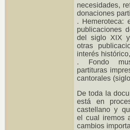
necesidades, ref
donaci
ones part
. Hemeroteca: e
publicaciones d
del siglo XIX 
otras publicac
interés histórico
. Fondo mus
partituras impre
cantorales (sigl
De toda la doc
está en proces
castellano y q
el cual iremos
cambios import