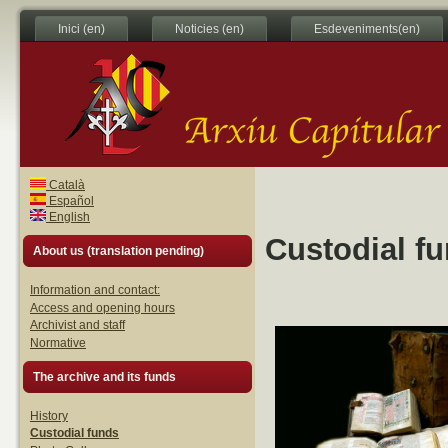
Inici (en)
Noticies (en)
Esdeveniments(en)
Català
Español
English
Custodial fu
About us (translation pending)
Information and contact:
Access and opening hours
Archivist and staff
Normative
The archive and its funds
History
Custodial funds