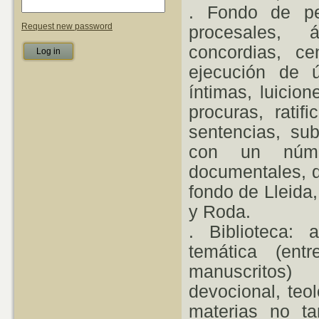
. Fondo de pe
Request new password
procesales, á
concordias, ce
ejecución de ú
íntimas, luicio
procuras, ratif
sentencias, sub
con un núme
documentales, d
fondo de Lleida,
y Roda.
. Biblioteca: 
temática (ent
manuscritos)
devocional, teol
materias no ta