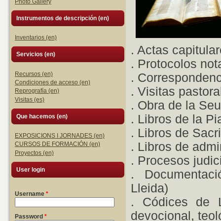
Photo Gallery
Instrumentos de descripción (en)
Inventarios (en)
. Actas capitula
Servicios (en)
. Protocolos not
Recursos (en)
. Correspondenc
Condiciones de acceso (en)
. Visitas pastora
Reprografía (en)
Visitas (es)
. Obra de la Seu
. Libros de la P
Que hacemos (en)
. Libros de Sacri
EXPOSICIONS I JORNADES (en)
. Libros de admi
CURSOS DE FORMACIÓN (en)
Proyectos (en)
. Procesos judic
User login
. Documentaci
Lleida)
Username
*
. Códices de L
devocional, teol
Password
*