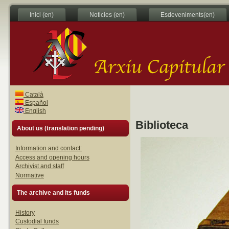
Inici (en)
Noticies (en)
Esdeveniments(en)
Català
Español
English
Biblioteca
About us (translation pending)
Information and contact:
Access and opening hours
Archivist and staff
Normative
The archive and its funds
History
Custodial funds