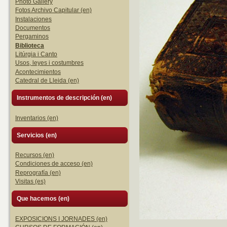
Photo Gallery
Fotos Archivo Capitular (en)
Instalaciones
Documentos
Pergaminos
Biblioteca
Litúrgia i Canto
Usos, leyes i costumbres
Acontecimientos
Catedral de Lleida (en)
Instrumentos de descripción (en)
Inventarios (en)
Servicios (en)
Recursos (en)
Condiciones de acceso (en)
Reprografía (en)
Visitas (es)
Que hacemos (en)
EXPOSICIONS I JORNADES (en)