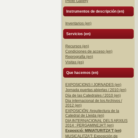
Photo Gallery
Instrumentos de descripción (en)
Inventarios (en)
Servicios (en)
Recursos (en)
Condiciones de acceso (en)
Reprografía (en)
Visitas (es)
Que hacemos (en)
EXPOSICIONS I JORNADES (en)
Jornada puertas abiertas / 2010 (en)
Día de las Catedrales / 2010 (en)
Dia internacional de los Archivos /
2012 (en)
EXPOSICIÓN: Arquitectura de la
Catedral de Lleida (en)
DIA INTERNACIONAL DELS ARXIUS
2014 : PERGAMINEJA'T (en)
Exposició: MINIATURITZA'T (en)
MUSICALITZA'T: Exposición de