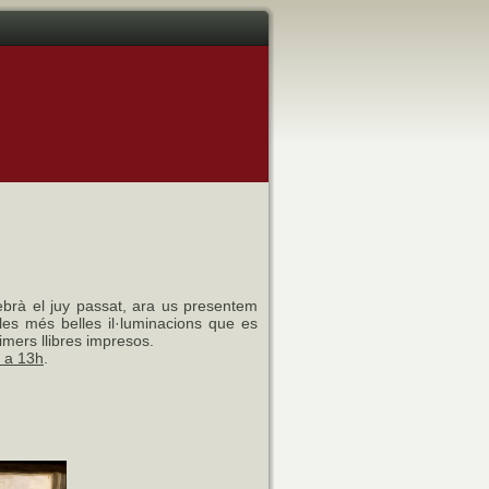
brà el juy passat, ara us presentem
es més belles il·luminacions que es
imers llibres impresos.
 a 13h
.