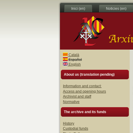
Inici (en)
Noticies (en)
Català
Español
English
About us (translation pending)
Information and contact:
Access and opening hours
Archivist and staff
Normative
The archive and its funds
History
Custodial funds