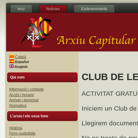
Inici
Notícies
Esdeveniments
Català
Español
English
CLUB DE L
Qui som
Informació i contacte
ACTIVITAT GRATUÏTA 
Accés i horaris
Arxiver i personal
Normativa
Iniciem un Club de
L'arxiu i els seus fons
Llegirem documents
Història
Fons custodiats
No es tracta de nove