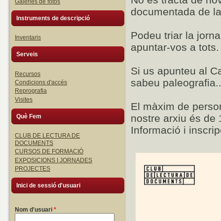
Galeries de fotos
documentada de la v
Instruments de descripció
Podeu triar la jorna
Inventaris
apuntar-vos a tots.
Serveis
Si us apunteu al Ca
Recursos
sabeu paleografia..
Condicions d'accés
Reprografia
Visites
El màxim de persone
nostre arxiu és de 
Què Fem
Informació i inscri
CLUB DE LECTURA DE
DOCUMENTS
CURSOS DE FORMACIÓ
EXPOSICIONS I JORNADES
PROJECTES
Inici de sessió d'usuari
Nom d'usuari
*