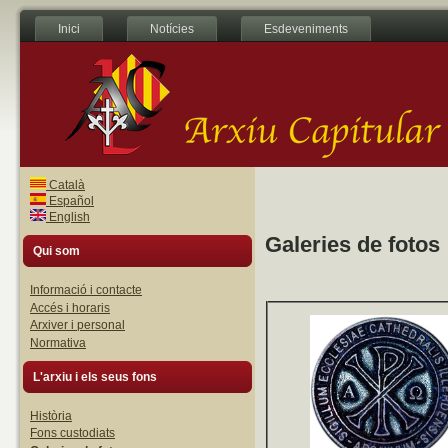
Inici
Notícies
Esdeveniments
Català
Español
English
Galeries de fotos
Qui som
Informació i contacte
Accés i horaris
Arxiver i personal
Normativa
L'arxiu i els seus fons
Història
Fons custodiats