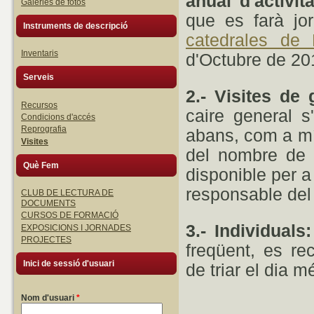
anual d'activit
Galeries de fotos
que es farà jo
Instruments de descripció
catedrales de
Inventaris
d'Octubre de 20
Serveis
2.- Visites de
Recursos
caire general 
Condicions d'accés
Reprografia
abans, com a mín
Visites
del nombre de 
Què Fem
disponible per a
responsable del
CLUB DE LECTURA DE
DOCUMENTS
CURSOS DE FORMACIÓ
3.- Individuals:
EXPOSICIONS I JORNADES
PROJECTES
freqüent, es re
Inici de sessió d'usuari
de triar el dia 
Nom d'usuari
*