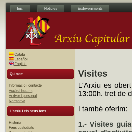
Inici
Notícies
Esdeveniments
Català
Español
English
Visites
Qui som
L'Arxiu
es
obert
Informació i contacte
Accés i horaris
13:00h.
tret
de
d
Arxiver i personal
Normativa
I
també
oferim:
L'arxiu i els seus fons
1.- Visites gui
Història
Fons custodiats